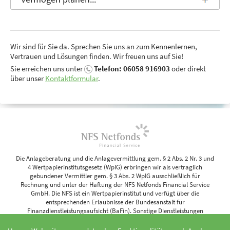
Wir sind für Sie da. Sprechen Sie uns an zum Kennenlernen,
Vertrauen und Lösungen finden. Wir freuen uns auf Sie!
Sie erreichen uns unter
Telefon: 06058 916903
oder direkt
über unser
Kontaktformular
.
Die Anlageberatung und die Anlagevermittlung gem. § 2 Abs. 2 Nr. 3 und
4 Wertpapierinstitutsgesetz (WpIG) erbringen wir als vertraglich
gebundener Vermittler gem. § 3 Abs. 2 WpIG ausschließlich für
Rechnung und unter der Haftung der NFS Netfonds Financial Service
GmbH. Die NFS ist ein Wertpapierinstitut und verfügt über die
entsprechenden Erlaubnisse der Bundesanstalt für
Finanzdienstleistungsaufsicht (BaFin). Sonstige Dienstleistungen
erbringen wir im eigenen Namen und auf eigene Rechnung. Weitere
Informationen finden Sie in unserem Impressum.